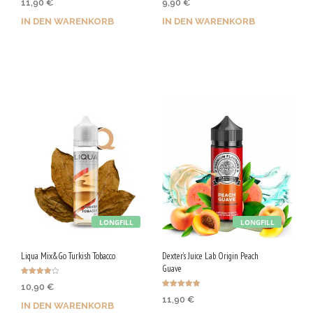
11,90
€
9,90
€
mit
5.00
4.86
von 5
von 5
IN DEN WARENKORB
IN DEN WARENKORB
Jetzt kaufen & 60 Qs
Jetzt kaufen & 50 Qs
sichern!
sichern!
LONGFILL
LONGFILL
Liqua Mix&Go Turkish Tobacco
Dexter’s Juice Lab Origin Peach
Guave
Bewertet
10,90
€
mit
Bewertet
4.00
11,90
€
mit
von 5
IN DEN WARENKORB
4.86