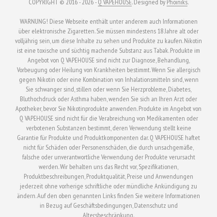
COPYRIGHT © 2016 - 2026 -
Q VAPEHOUSE
. Designed by
Phoiniks
.
WARNUNG! Diese Webseite enthält unter anderem auch Informationen
über elektronische Zigaretten. Sie müssen mindestens 18 Jahre alt oder
volljährig sein, um diese Inhalte zu sehen und Produkte zu kaufen. Nikotin
ist eine toxische und süchtig machende Substanz aus Tabak. Produkte im
Angebot von Q VAPEHOUSE sind nicht zur Diagnose, Behandlung,
Vorbeugung oder Heilung von Krankheiten bestimmt. Wenn Sie allergisch
gegen Nikotin oder eine Kombination von Inhalationsmitteln sind, wenn
Sie schwanger sind, stillen oder wenn Sie Herzprobleme, Diabetes,
Bluthochdruck oder Asthma haben, wenden Sie sich an Ihren Arzt oder
Apotheker, bevor Sie Nikotinprodukte anwenden. Produkte im Angebot von
Q VAPEHOUSE sind nicht für die Verabreichung von Medikamenten oder
verbotenen Substanzen bestimmt, deren Verwendung stellt keine
Garantie für Produkte und Produktkomponenten dar. Q VAPEHOUSE haftet
nicht für Schäden oder Personenschäden, die durch unsachgemäße,
falsche oder unverantwortliche Verwendung der Produkte verursacht
werden. Wir behalten uns das Recht vor, Spezifikationen,
Produktbeschreibungen, Produktqualität, Preise und Anwendungen
jederzeit ohne vorherige schriftliche oder mündliche Ankündigung zu
ändern. Auf den oben genannten Links finden Sie weitere Informationen
in Bezug auf Geschäftsbedingungen, Datenschutz und
Altersbeschränkung.