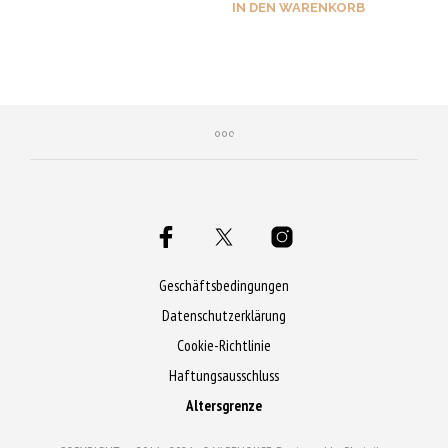
von 5
IN DEN WARENKORB
Jetzt kaufen & 55 Qs
Jetzt kaufen & 60 Qs
sichern!
sichern!
Geschäftsbedingungen
Datenschutzerklärung
Cookie-Richtlinie
Haftungsausschluss
Altersgrenze