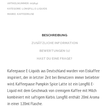
ARTIKELNUMMER:
003642
KATEGORIE:
LONGFILL E-LIQUIDS
MARKE:
KAFFEEPAUSE
BESCHREIBUNG
ZUSÄTZLICHE INFORMATION
BEWERTUNGEN (1)
HAST DU EINE FRAGE?
Kafeepause E-Liquids aus Deutschland wurden von Eiskaffee
inspiriert, der in letzter Zeit bei Benutzern immer beliebter
wird. Kaffeepause Pumpkin Spice Latte ist ein Longfill E-
Liquid mit dem Geschmack von cremigem Kaffee mit Milch
kombiniert mit saftigem Kürbis. Longfill enthält 20ml Aroma
in einer 120ml Flasche.