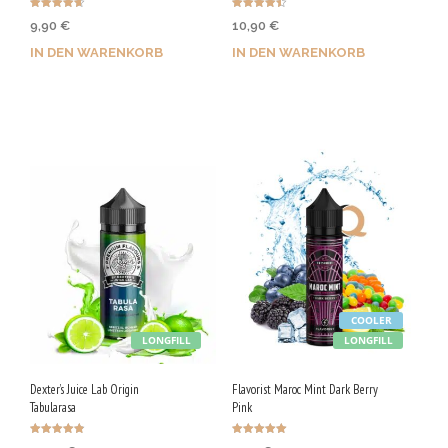
Bewertet
Bewertet
9,90
€
10,90
€
mit
mit
4.67
4.50
von 5
von 5
IN DEN WARENKORB
IN DEN WARENKORB
Jetzt kaufen & 50 Qs
Jetzt kaufen & 55 Qs
sichern!
sichern!
COOLER
LONGFILL
LONGFILL
Dexter’s Juice Lab Origin
Flavorist Maroc Mint Dark Berry
Tabularasa
Pink
Bewertet
Bewertet mit