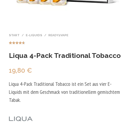
START
/
E-LIQUIDS
/
READY2VAPE
Bewertet
3
mit
4.67
Liqua 4-Pack Traditional Tobacco
von 5,
basierend
auf
Kundenbewe
rtungen
19,80
€
Liqua 4-Pack Traditional Tobacco ist ein Set aus vier E-
Liquids mit dem Geschmack von traditionellem gemischtem
Tabak.