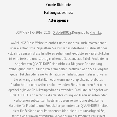
auf
auf
Cookie-Richtlinie
der
der
Haftungsausschluss
Produktseite
Produktseite
Altersgrenze
gewählt
gewählt
werden
werden
COPYRIGHT © 2016 - 2026 -
Q VAPEHOUSE
. Designed by
Phoiniks
.
WARNUNG! Diese Webseite enthält unter anderem auch Informationen
über elektronische Zigaretten. Sie müssen mindestens 18 Jahre alt oder
volljährig sein, um diese Inhalte zu sehen und Produkte zu kaufen. Nikotin
ist eine toxische und süchtig machende Substanz aus Tabak. Produkte im
Angebot von Q VAPEHOUSE sind nicht zur Diagnose, Behandlung,
Vorbeugung oder Heilung von Krankheiten bestimmt. Wenn Sie allergisch
gegen Nikotin oder eine Kombination von Inhalationsmitteln sind, wenn
Sie schwanger sind, stillen oder wenn Sie Herzprobleme, Diabetes,
Bluthochdruck oder Asthma haben, wenden Sie sich an Ihren Arzt oder
Apotheker, bevor Sie Nikotinprodukte anwenden. Produkte im Angebot von
Q VAPEHOUSE sind nicht für die Verabreichung von Medikamenten oder
verbotenen Substanzen bestimmt, deren Verwendung stellt keine
Garantie für Produkte und Produktkomponenten dar. Q VAPEHOUSE haftet
nicht für Schäden oder Personenschäden, die durch unsachgemäße,
falsche oder unverantwortliche Verwendung der Produkte verursacht