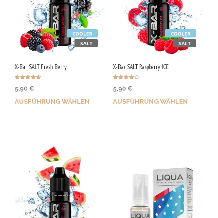
COOLER
COOLER
SALT
SALT
X-Bar SALT Fresh Berry
X-Bar SALT Raspberry ICE
Bewertet
Bewertet
5,90
€
5,90
€
mit
mit
4.60
4.00
von 5
von 5
AUSFÜHRUNG WÄHLEN
AUSFÜHRUNG WÄHLEN
Bis zu 30 Qs sichern!
Bis zu 30 Qs sichern!
Dieses
Dieses
Produkt
Produkt
weist
weist
mehrere
mehrere
Varianten
Varianten
auf.
auf.