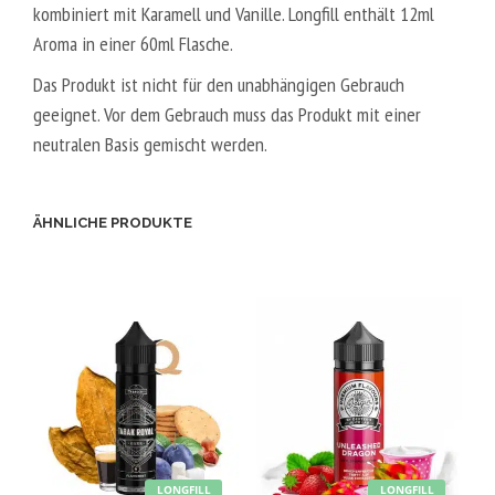
kombiniert mit Karamell und Vanille. Longfill enthält 12ml
A
Aroma in einer 60ml Flasche.
L
5
Das Produkt ist nicht für den unabhängigen Gebrauch
0
geeignet. Vor dem Gebrauch muss das Produkt mit einer
V
neutralen Basis gemischt werden.
P
G
/
ÄHNLICHE PRODUKTE
5
0
V
G
LONGFILL
LONGFILL