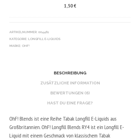
1,50
€
/
V
K
5
E
O
0
G
T
V
E
I
ARTIKELNUMMER:
004461
G
KATEGORIE:
LONGFILL E-LIQUIDS
T
N
MARKE:
OHF!
A
B
L
O
2
O
0
S
BESCHREIBUNG
V
T
ZUSÄTZLICHE INFORMATION
P
E
BEWERTUNGEN (6)
G
R
HAST DU EINE FRAGE?
/
V
8
E
OhF! Blends ist eine Reihe Tabak Longfill E-Liquids aus
0
G
Großbritannien. OhF! Longfill Blends RY4 ist ein Longfill E-
V
E
Liquid mit einem Geschmack von klassischem Tabak
G
T