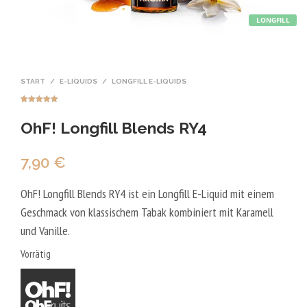
LONGFILL
START
/
E-LIQUIDS
/
LONGFILL E-LIQUIDS
Bewertet mit
6
5.00
von 5,
OhF! Longfill Blends RY4
basierend
auf
Kundenbewer
tungen
7,90
€
OhF! Longfill Blends RY4 ist ein Longfill E-Liquid mit einem
Geschmack von klassischem Tabak kombiniert mit Karamell
und Vanille.
Vorrätig