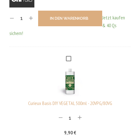
Jetzt kaufen
IN DEN WARENKORB
& 40 Qs
sichern!
C
U
R
I
E
U
Curieux Basis DIY VEGETAL 500ml - 20VPG/80VG
X
B
A
9,90
€
S