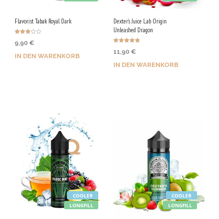
Flavorist Tabak Royal Dark
Dexter’s Juice Lab Origin
Unleashed Dragon
Bewerte
9,90
€
t mit
Bewertet
3.00
11,90
€
mit
von 5
IN DEN WARENKORB
4.86
von 5
IN DEN WARENKORB
Jetzt kaufen & 50 Qs
Jetzt kaufen & 60 Qs
sichern!
sichern!
COOLER
COOLER
LONGFILL
LONGFILL