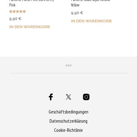
Pink
Yellow
9,90
€
Bewertet mit
9,90
€
5.00
IN DEN WARENKORB
von 5
IN DEN WARENKORB
Jetzt kaufen & 50 Qs
Jetzt kaufen & 50 Qs
sichern!
sichern!
Geschäftsbedingungen
Datenschutzerklärung
Cookie-Richtlinie