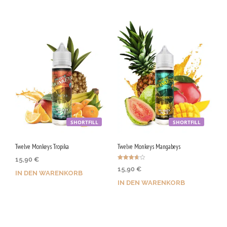
Jetzt kaufen & 80 Qs
Jetzt kaufen & 80 Qs
sichern!
sichern!
SHORTFILL
SHORTFILL
Twelve Monkeys Tropika
Twelve Monkeys Mangabeys
15,90
€
Bewertet
15,90
€
mit
IN DEN WARENKORB
3.67
von 5
IN DEN WARENKORB
Jetzt kaufen & 80 Qs
Jetzt kaufen & 80 Qs
sichern!
sichern!