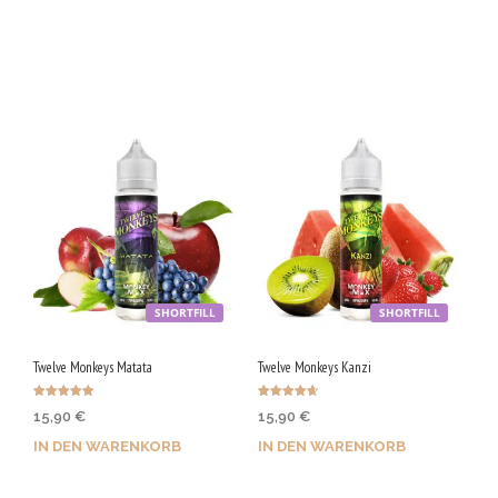
Jetzt kaufen & 105 Qs
Jetzt kaufen & 100 Qs
sichern!
sichern!
SHORTFILL
SHORTFILL
Twelve Monkeys Matata
Twelve Monkeys Kanzi
Bewertet
Bewertet
15,90
€
15,90
€
mit
mit
4.80
4.70
von 5
von 5
IN DEN WARENKORB
IN DEN WARENKORB