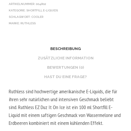
ARTIKELNUMMER:
004802
KATEGORIE:
SHORTFILL E-LIQUIDS
SCHLAGWORT:
COOLER
MARKE:
RUTHLESS
BESCHREIBUNG
ZUSÄTZLICHE INFORMATION
BEWERTUNGEN (0)
HAST DU EINE FRAGE?
Ruthless sind hochwertige amerikanische E-Liquids, die für
ihren sehr natürlichen und intensiven Geschmack beliebt
sind. Ruthless EZ Duz It On Ice ist ein 100 ml Shortfill E-
Liquid mit einem saftigen Geschmack von Wassermelone und
Erdbeeren kombiniert mit einem kühlenden Effekt.