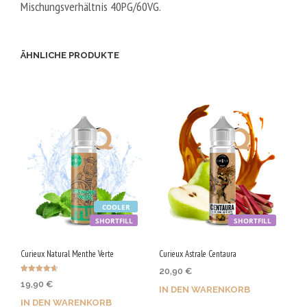
Mischungsverhältnis 40PG/60VG.
ÄHNLICHE PRODUKTE
COOLER
SHORTFILL
SHORTFILL
Curieux Natural Menthe Verte
Curieux Astrale Centaura
20,90
€
Bewertet
19,90
€
mit
IN DEN WARENKORB
4.67
von 5
IN DEN WARENKORB