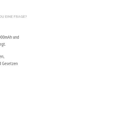
A
R
E
DU EINE FRAGE?
N
K
O
R
3000mAh und
B
.
rgt.
en,
nd Gesetzen