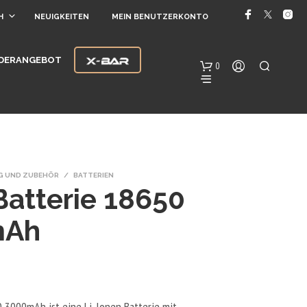
H
NEUIGKEITEN
MEIN BENUTZERKONTO
DERANGEBOT
0
G UND ZUBEHÖR
/
BATTERIEN
Batterie 18650
mAh
E
S
B
E
F
I
0 3000mAh ist eine Li-Ionen Batterie mit