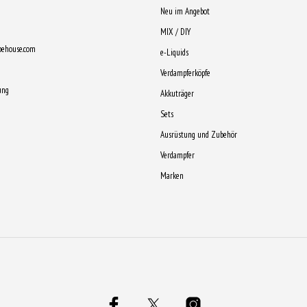
Neu im Angebot
MIX / DIY
pehouse.com
e-Liquids
Verdampferköpfe
ung
Akkuträger
Sets
Ausrüstung und Zubehör
Verdampfer
Marken