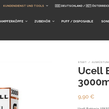
KUNDENDIENST UND TOOLS
🇩🇪 DEUTSCHLAND / 🇦🇹 ÖSTERREIC
DAMPFERKÖPFE
ZUBEHÖR
PUFF / DISPOSABLE
SON
START
/
AUSRÜSTUN
Ucell 
3000
9,90
€
Ucell Batterie 1865