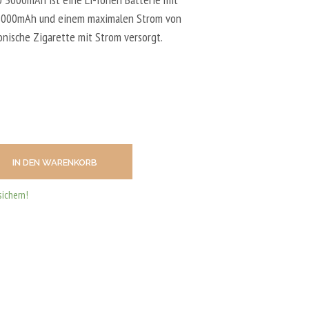
N
D
 3000mAh und einem maximalen Strom von
E
ronische Zigarette mit Strom versorgt.
N
S
I
C
H
K
E
I
N
E
IN DEN WARENKORB
P
R
sichern!
O
D
U
K
T
E
I
M
W