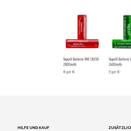
Vapcell Batterie INR 18650
Vapcell Batterie
2800mAh
2600mAh
8,90
€
7,90
€
IN DEN
IN DEN
WARENKORB
WARENKO
Jetzt kaufen & 45
Jetzt kaufe
Qs sichern!
Qs sichern!
HILFE UND KAUF
ZUSÄTZLIC