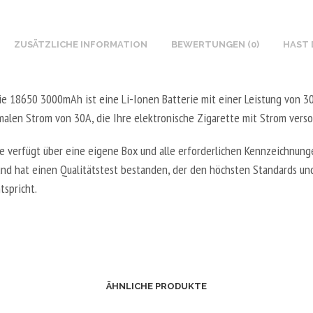
ZUSÄTZLICHE INFORMATION
BEWERTUNGEN (0)
HAST 
rie 18650 3000mAh ist eine Li-Ionen Batterie mit einer Leistung von 
alen Strom von 30A, die Ihre elektronische Zigarette mit Strom verso
ie verfügt über eine eigene Box und alle erforderlichen Kennzeichnung
 und hat einen Qualitätstest bestanden, der den höchsten Standards u
tspricht.
ÄHNLICHE PRODUKTE