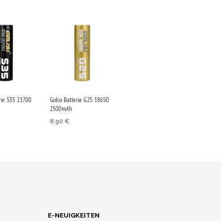
erie S35 21700
Golisi Batterie G25 18650
2500mAh
8,90
€
IN DEN
WARENKORB
KORB
Jetzt kaufen & 45
ufen & 75
Qs sichern!
rn!
E-NEUIGKEITEN