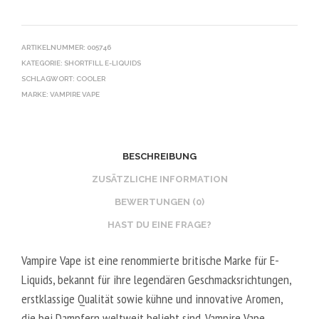
ARTIKELNUMMER:
005746
KATEGORIE:
SHORTFILL E-LIQUIDS
SCHLAGWORT:
COOLER
MARKE:
VAMPIRE VAPE
BESCHREIBUNG
ZUSÄTZLICHE INFORMATION
BEWERTUNGEN (0)
HAST DU EINE FRAGE?
Vampire Vape ist eine renommierte britische Marke für E-
Liquids, bekannt für ihre legendären Geschmacksrichtungen,
erstklassige Qualität sowie kühne und innovative Aromen,
die bei Dampfern weltweit beliebt sind. Vampire Vape