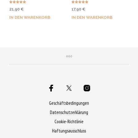
Bewertet mit
Bewertet mit
21,90
€
17,90
€
5.00
5.00
von 5
von 5
IN DEN WARENKORB
IN DEN WARENKORB
Jetzt kaufen & 110 Qs
Jetzt kaufen & 90 Qs
sichern!
sichern!
Geschäftsbedingungen
Datenschutzerklärung
Cookie-Richtlinie
Haftungsausschluss