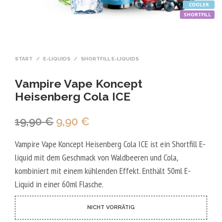
COOLER
SHORTFILL
START
/
E-LIQUIDS
/
SHORTFILL E-LIQUIDS
Vampire Vape Koncept
Heisenberg Cola ICE
Ursprünglicher
Aktueller
19,90
€
9,90
€
Preis
Preis
Vampire Vape Koncept Heisenberg Cola ICE ist ein Shortfill E-
war:
ist:
liquid mit dem Geschmack von Waldbeeren und Cola,
19,90 €
9,90 €.
kombiniert mit einem kühlenden Effekt. Enthält 50ml E-
Liquid in einer 60ml Flasche.
NICHT VORRÄTIG