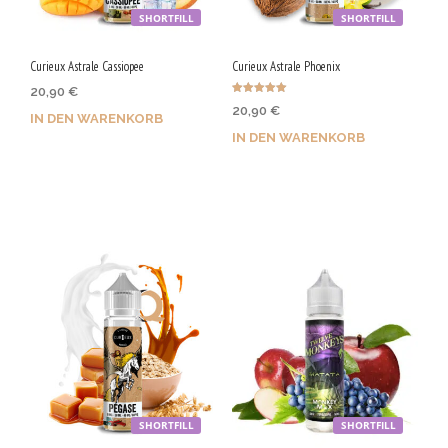
SHORTFILL
SHORTFILL
Curieux Astrale Cassiopee
Curieux Astrale Phoenix
20,90
€
Bewertet mit
20,90
€
5.00
IN DEN WARENKORB
von 5
IN DEN WARENKORB
Jetzt kaufen & 105 Qs
Jetzt kaufen & 105 Qs
sichern!
sichern!
SHORTFILL
SHORTFILL