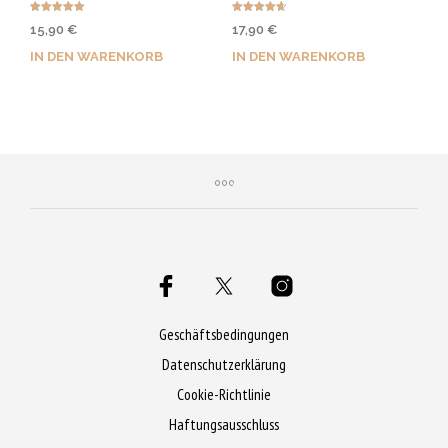
Bewertet mit
Bewertet
15,90
€
17,90
€
5.00
mit
von 5
4.67
von 5
IN DEN WARENKORB
IN DEN WARENKORB
Jetzt kaufen & 80 Qs
Jetzt kaufen & 90 Qs
sichern!
sichern!
Geschäftsbedingungen
Datenschutzerklärung
Cookie-Richtlinie
Haftungsausschluss