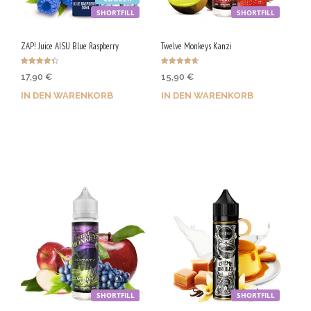
SHORTFILL
SHORTFILL
ZAP! Juice AISU Blue Raspberry
Twelve Monkeys Kanzi
Bewertet
Bewertet
17,90
€
15,90
€
mit
mit
4.33
4.70
von 5
von 5
IN DEN WARENKORB
IN DEN WARENKORB
Jetzt kaufen & 90 Qs
Jetzt kaufen & 80 Qs
sichern!
sichern!
SHORTFILL
SHORTFILL