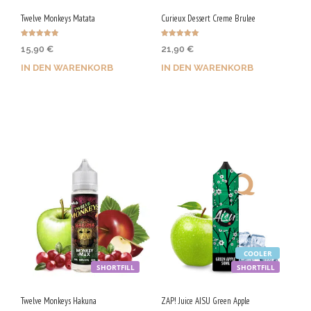
Twelve Monkeys Matata
Curieux Dessert Creme Brulee
Bewertet
Bewertet mit
15,90
€
21,90
€
mit
5.00
4.80
von 5
von 5
IN DEN WARENKORB
IN DEN WARENKORB
Jetzt kaufen & 80 Qs
Jetzt kaufen & 110 Qs
sichern!
sichern!
COOLER
SHORTFILL
SHORTFILL
Twelve Monkeys Hakuna
ZAP! Juice AISU Green Apple