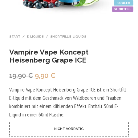
COOLER
SHORTFILL
START
/
E-LIQUIDS
/
SHORTFILL E-LIQUIDS
Vampire Vape Koncept
Heisenberg Grape ICE
Ursprünglicher
Aktueller
19,90
€
9,90
€
Preis
Preis
Vampire Vape Koncept Heisenberg Grape ICE ist ein Shortfill
war:
ist:
E-liquid mit dem Geschmack von Waldbeeren und Trauben,
19,90 €
9,90 €.
kombiniert mit einem kühlenden Effekt. Enthält 50ml E-
Liquid in einer 60ml Flasche.
NICHT VORRÄTIG