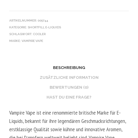
ARTIKELNUMMER:
005744
KATEGORIE:
SHORTFILL E-LIQUIDS
SCHLAGWORT:
COOLER
MARKE:
VAMPIRE VAPE
BESCHREIBUNG
ZUSÄTZLICHE INFORMATION
BEWERTUNGEN (0)
HAST DU EINE FRAGE?
Vampire Vape ist eine renommierte britische Marke für E-
Liquids, bekannt für ihre legendären Geschmacksrichtungen,
erstklassige Qualität sowie kühne und innovative Aromen,
die bei Dampfern weltweit beliebt sind. Vampire Vape