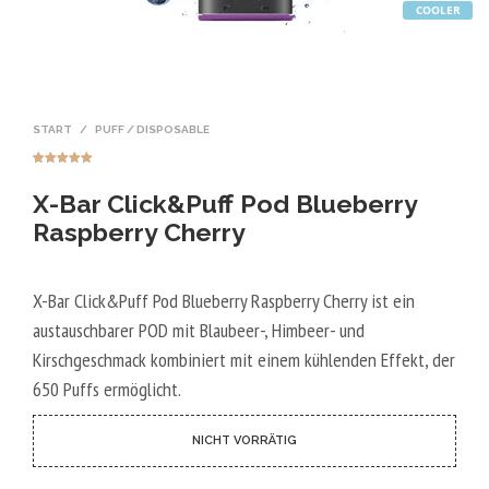
COOLER
START
/
PUFF / DISPOSABLE
Bewertet mit
4
5.00
von 5,
X-Bar Click&Puff Pod Blueberry
basierend
auf
Kundenbewer
Raspberry Cherry
tungen
X-Bar Click&Puff Pod Blueberry Raspberry Cherry ist ein
austauschbarer POD mit Blaubeer-, Himbeer- und
Kirschgeschmack kombiniert mit einem kühlenden Effekt, der
650 Puffs ermöglicht.
NICHT VORRÄTIG