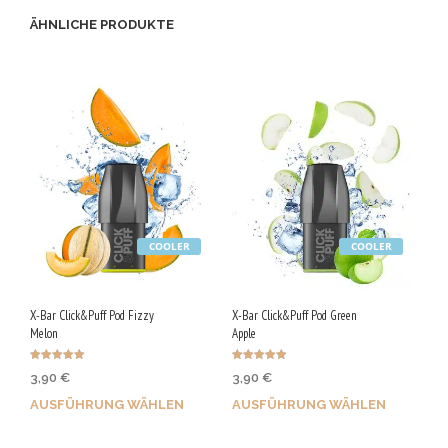
ÄHNLICHE PRODUKTE
COOLER
COOLER
X-Bar Click&Puff Pod Fizzy
X-Bar Click&Puff Pod Green
Melon
Apple
Bewertet mit
Bewertet mit
3,90
€
3,90
€
5.00
5.00
von 5
von 5
AUSFÜHRUNG WÄHLEN
AUSFÜHRUNG WÄHLEN