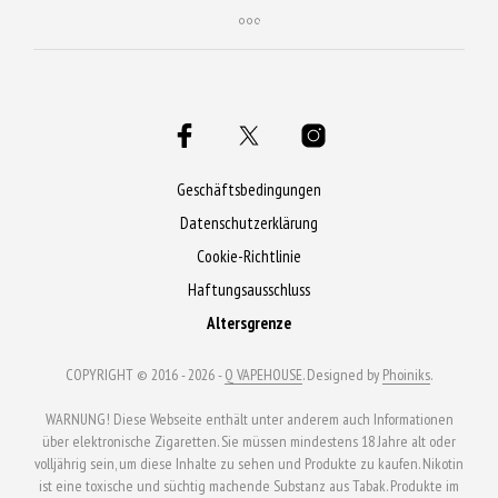
Produkt
weist
weist
mehrere
mehrere
Varianten
Varianten
auf.
auf.
Die
Die
Optionen
Optionen
Geschäftsbedingungen
können
können
Datenschutzerklärung
auf
auf
Cookie-Richtlinie
der
der
Produktseite
Haftungsausschluss
Produktseite
gewählt
Altersgrenze
gewählt
werden
werden
COPYRIGHT © 2016 - 2026 -
Q VAPEHOUSE
. Designed by
Phoiniks
.
WARNUNG! Diese Webseite enthält unter anderem auch Informationen
über elektronische Zigaretten. Sie müssen mindestens 18 Jahre alt oder
volljährig sein, um diese Inhalte zu sehen und Produkte zu kaufen. Nikotin
ist eine toxische und süchtig machende Substanz aus Tabak. Produkte im