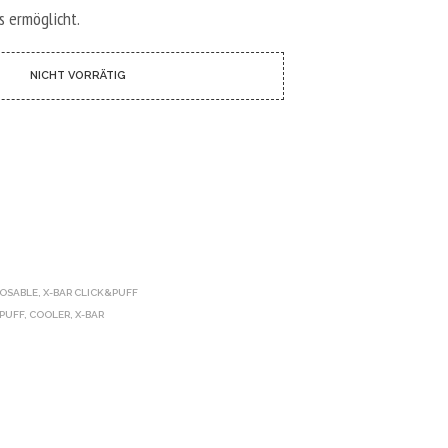
N
s ermöglicht.
D
E
N
NICHT VORRÄTIG
S
I
C
H
K
E
I
N
E
P
R
O
POSABLE
,
X-BAR CLICK&PUFF
D
PUFF
,
COOLER
,
X-BAR
U
K
T
E
I
M
W