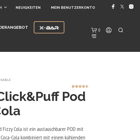
H
NEUIGKEITEN
MEIN BENUTZERKONTO
DERANGEBOT
0
OSABLE
Click&Puff Pod
8
Bewertet
mit
4.50
von 5,
basierend
auf
E
Cola
Kundenbew
ertungen
S
B
E
 Fizzy Cola ist ein austauschbarer POD mit
F
I
Coca-Cola kombiniert mit einem kühlenden