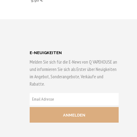
9,90
€
mit
4.60
von 5
HRUNG
AUSFÜHRUNG
N
WÄHLEN
0 Qs
Bis zu 50 Qs
sichern!
Dieses
Produkt
E-NEUIGKEITEN
weist
Melden Sie sich für die E-News von Q VAPEHOUSE an
mehrere
und informieren Sie sich als Erster über Neuigkeiten
n
Varianten
im Angebot, Sonderangebote, Verkäufe und
Rabatte.
auf.
Die
E-
n
Optionen
MAIL
können
ADRESSE
auf
der
eite
Produktseite