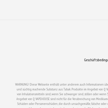
gewählt
gewählt
werden
werden
Geschäftsbeding
WARNUNG! Diese Webseite enthält unter anderem auch Informationen über el
und süchtig machende Substanz aus Tabak. Produkte im Angebot von Q V
von Inhalationsmitteln sind, wenn Sie schwanger sind, stillen oder wen
Angebot von Q VAPEHOUSE sind nicht für die Verabreichung von Medikam
Schäden oder Personenschäden, die durch unsachgemäße, falsche oder un