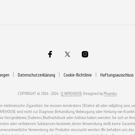
gewählt
gewählt
gewählt
werden
werden
werden
ungen
Datenschutzerklärung
Cookie-Richtlinie
Haftungsausschluss
COPYRIGHT © 2016 - 2026 -
Q VAPEHOUSE
. Designed by
Phoiniks
.
ektronische Zigaretten. Sie müssen mindestens 18 Jahre alt oder volljährig sein, um
APEHOUSE sind nicht zur Diagnose, Behandlung, Vorbeugung oder Heilung von Krankhei
n Sie Herzprobleme, Diabetes, Bluthochdruck oder Asthma haben, wenden Sie sich an Ihr
enten oder verbotenen Substanzen bestimmt, deren Verwendung stellt keine Garantie 
verantwortliche Verwendung der Produkte verursacht werden. Wir behalten uns das Rech