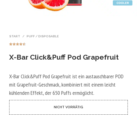
COOLER
START
/
PUFF / DISPOSABLE
Bewertet
7
mit
4.57
X-Bar Click&Puff Pod Grapefruit
von 5,
basierend
auf
Kundenbew
ertungen
X-Bar Click&Puff Pod Grapefruit ist ein austauschbarer POD
mit Grapefruit-Geschmack, kombiniert mit einem leicht
kühlenden Effekt, der 650 Puffs ermöglicht.
NICHT VORRÄTIG