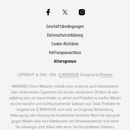
Varianten
auf.
auf.
Die
Die
Optionen
Optionen
Geschäftsbedingungen
können
können
Datenschutzerklärung
auf
auf
Cookie-Richtlinie
der
der
Produktseite
Haftungsausschluss
Produktseite
gewählt
Altersgrenze
gewählt
werden
werden
COPYRIGHT © 2016 - 2026 -
Q VAPEHOUSE
. Designed by
Phoiniks
.
WARNUNG! Diese Webseite enthält unter anderem auch Informationen
über elektronische Zigaretten. Sie müssen mindestens 18 Jahre alt oder
volljährig sein, um diese Inhalte zu sehen und Produkte zu kaufen. Nikotin
ist eine toxische und süchtig machende Substanz aus Tabak. Produkte im
Angebot von Q VAPEHOUSE sind nicht zur Diagnose, Behandlung,
Vorbeugung oder Heilung von Krankheiten bestimmt. Wenn Sie allergisch
gegen Nikotin oder eine Kombination von Inhalationsmitteln sind, wenn
Sie schwanger sind, stillen oder wenn Sie Herzprobleme, Diabetes,