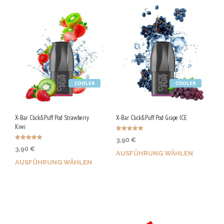
COOLER
COOLER
X-Bar Click&Puff Pod Strawberry
X-Bar Click&Puff Pod Grape ICE
Kiwi
Bewertet mit
3,90
€
4.97
Bewertet mit
von 5
3,90
€
4.93
AUSFÜHRUNG WÄHLEN
von 5
AUSFÜHRUNG WÄHLEN
Bis zu 20 Qs sichern!
Bis zu 20 Qs sichern!
Dieses
Dieses
Produkt
Produkt