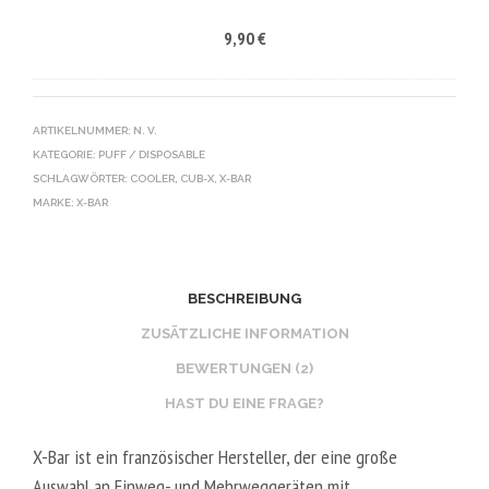
-
9,90
€
X
B
A
T
ARTIKELNUMMER:
N. V.
KATEGORIE:
PUFF / DISPOSABLE
T
SCHLAGWÖRTER:
COOLER
,
CUB-X
,
X-BAR
E
MARKE:
X-BAR
R
I
E
BESCHREIBUNG
S
O
ZUSÄTZLICHE INFORMATION
L
BEWERTUNGEN (2)
O
HAST DU EINE FRAGE?
-
O
X-Bar ist ein französischer Hersteller, der eine große
C
Auswahl an Einweg- und Mehrweggeräten mit