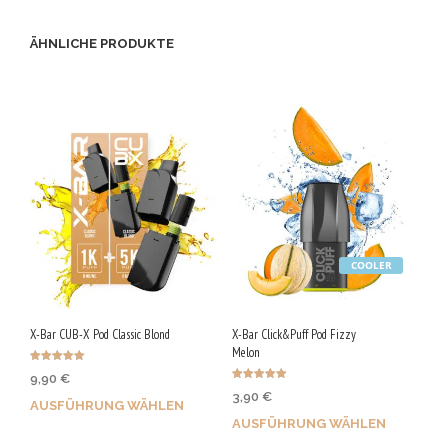
ÄHNLICHE PRODUKTE
COOLER
X-Bar CUB-X Pod Classic Blond
X-Bar Click&Puff Pod Fizzy
Melon
Bewertet mit
9,90
€
5.00
Bewertet mit
von 5
3,90
€
5.00
AUSFÜHRUNG WÄHLEN
von 5
AUSFÜHRUNG WÄHLEN