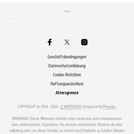
Dieses
Produkt
Produkt
weist
weist
mehrere
mehrere
Varianten
Varianten
auf.
auf.
Die
Die
Optionen
Optionen
Geschäftsbedingungen
können
können
Datenschutzerklärung
auf
auf
Cookie-Richtlinie
der
der
Produktseite
Haftungsausschluss
Produktseite
gewählt
Altersgrenze
gewählt
werden
werden
COPYRIGHT © 2016 - 2026 -
Q VAPEHOUSE
. Designed by
Phoiniks
.
WARNUNG! Diese Webseite enthält unter anderem auch Informationen
über elektronische Zigaretten. Sie müssen mindestens 18 Jahre alt oder
volljährig sein, um diese Inhalte zu sehen und Produkte zu kaufen. Nikotin