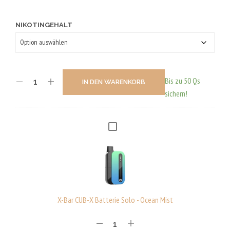
NIKOTINGEHALT
Bis zu 50 Qs
IN DEN WARENKORB
sichern!
X
-
B
A
R
C
X-Bar CUB-X Batterie Solo - Ocean Mist
U
B