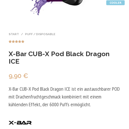
COOLER
START
/
PUFF / DISPOSABLE
Bewertet mit
2
5.00
von 5,
X-Bar CUB-X Pod Black Dragon
basierend
auf
Kundenbewer
ICE
tungen
9,90
€
X-Bar CUB-X Pod Black Dragon ICE ist ein austauschbarer POD
mit Drachenfruchtgeschmack kombiniert mit einem
kühlenden Effekt, der 6000 Puffs ermöglicht.