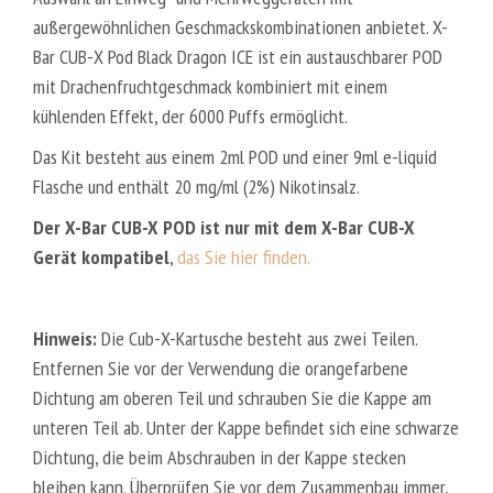
E
außergewöhnlichen Geschmackskombinationen anbietet. X-
A
Bar CUB-X Pod Black Dragon ICE ist ein austauschbarer POD
N
mit Drachenfruchtgeschmack kombiniert mit einem
M
kühlenden Effekt, der 6000 Puffs ermöglicht.
I
S
Das Kit besteht aus einem 2ml POD und einer 9ml e-liquid
T
Flasche und enthält 20 mg/ml (2%) Nikotinsalz.
Der X-Bar CUB-X POD ist nur mit dem X-Bar CUB-X
Gerät kompatibel
,
das Sie hier finden.
Hinweis:
Die Cub-X-Kartusche besteht aus zwei Teilen.
Entfernen Sie vor der Verwendung die orangefarbene
Dichtung am oberen Teil und schrauben Sie die Kappe am
unteren Teil ab. Unter der Kappe befindet sich eine schwarze
Dichtung, die beim Abschrauben in der Kappe stecken
bleiben kann. Überprüfen Sie vor dem Zusammenbau immer,