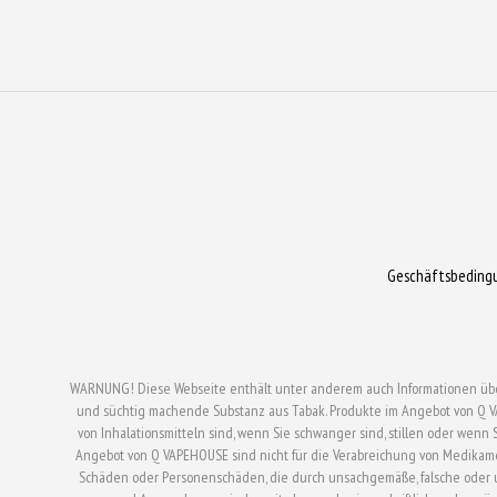
gewählt
gewählt
werden
werden
Geschäftsbeding
WARNUNG! Diese Webseite enthält unter anderem auch Informationen über el
und süchtig machende Substanz aus Tabak. Produkte im Angebot von Q V
von Inhalationsmitteln sind, wenn Sie schwanger sind, stillen oder wen
Angebot von Q VAPEHOUSE sind nicht für die Verabreichung von Medikam
Schäden oder Personenschäden, die durch unsachgemäße, falsche oder un