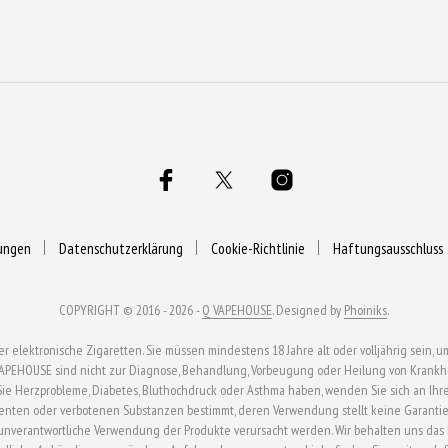
gewählt
gewählt
gewählt
werden
werden
werden
ungen
Datenschutzerklärung
Cookie-Richtlinie
Haftungsausschluss
COPYRIGHT © 2016 - 2026 -
Q VAPEHOUSE
. Designed by
Phoiniks
.
ektronische Zigaretten. Sie müssen mindestens 18 Jahre alt oder volljährig sein, um
APEHOUSE sind nicht zur Diagnose, Behandlung, Vorbeugung oder Heilung von Krankhei
n Sie Herzprobleme, Diabetes, Bluthochdruck oder Asthma haben, wenden Sie sich an Ihr
enten oder verbotenen Substanzen bestimmt, deren Verwendung stellt keine Garantie 
verantwortliche Verwendung der Produkte verursacht werden. Wir behalten uns das Rech