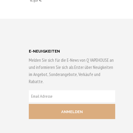
8,50
€
4.95
von 5
HRUNG
AUSFÜHRUNG
N
WÄHLEN
0 Qs
Bis zu 43 Qs
sichern!
Dieses
Produkt
E-NEUIGKEITEN
weist
Melden Sie sich für die E-News von Q VAPEHOUSE an
mehrere
und informieren Sie sich als Erster über Neuigkeiten
n
Varianten
im Angebot, Sonderangebote, Verkäufe und
Rabatte.
auf.
Die
E-
n
Optionen
MAIL
können
ADRESSE
auf
der
eite
Produktseite