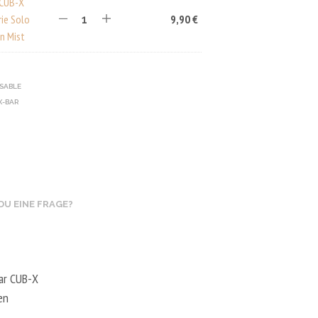
 CUB-X
A
rie Solo
9,90
€
R
E
n Mist
N
K
O
OSABLE
R
B
X-BAR
.
DU EINE FRAGE?
ar CUB-X
en