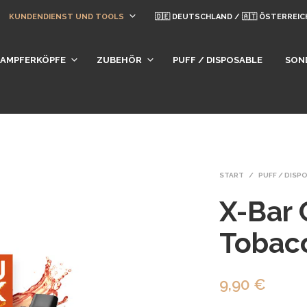
KUNDENDIENST UND TOOLS
🇩🇪 DEUTSCHLAND / 🇦🇹 ÖSTERREIC
DAMPFERKÖPFE
ZUBEHÖR
PUFF / DISPOSABLE
SON
START
/
PUFF / DISP
X-Bar
Tobacc
9,90
€