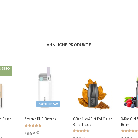
ÄHNLICHE PRODUKTE
NGEBO
AUTO DRAW
 Classic
Smarter DUO Batterie
X-Bar Click&Puff Pod Classic
X-Bar Click
Blond Tobacco
Berry
Bewertet mit
19,90
€
5.00
Bewertet
Bewertet mit
von 5
rünglicher
Aktueller