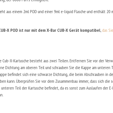
I
E
teht aus einem 2ml POD und einer 9ml e-liquid Flasche und enthält 20
S
O
L
CUB-X POD ist nur mit dem X-Bar CUB-X Gerät kompatibel
,
das Si
O
-
O
C
e Cub-X-Kartusche besteht aus zwei Teilen. Entfernen Sie vor der Ver
E
ne Dichtung am oberen Teil und schrauben Sie die Kappe am unteren Te
A
N
appe befindet sich eine schwarze Dichtung, die beim Abschrauben in d
M
iben kann. Überprüfen Sie vor dem Zusammenbau immer, dass sich die 
I
 unteren Teil der Kartusche befindet, da es sonst zum Auslaufen der E-
S
n.
T