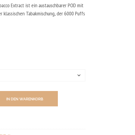
N
acco Extract ist ein austauschbarer POD mit
D
E
r klassischen Tabakmischung, der 6000 Puffs
N
S
I
C
H
K
E
I
N
E
P
R
O
D
U
IN DEN WARENKORB
K
T
E
I
M
W