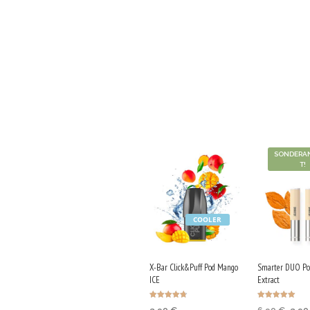
SONDERA
T!
COOLER
X-Bar Click&Puff Pod Mango
Smarter DUO Pod
ICE
Extract
Bewertet
Bewertet mit
Ursp