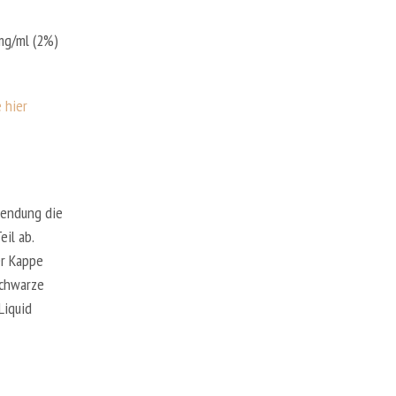
 mg/ml (2%)
e hier
wendung die
il ab.
er Kappe
schwarze
Liquid