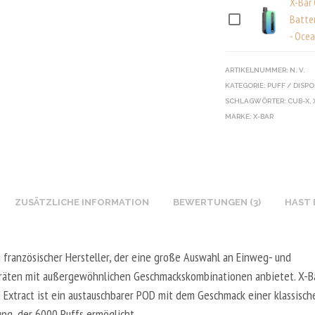
X-Bar
Batte
X
- Ocea
-
B
ARTIKELNUMMER:
N. V.
A
KATEGORIE:
PUFF / DISP
R
SCHLAGWÖRTER:
CUB-X
,
C
MARKE:
X-BAR
U
B
-
X
ZUSÄTZLICHE INFORMATION
BEWERTUNGEN (3)
HAST 
B
A
T
n französischer Hersteller, der eine große Auswahl an Einweg- und
T
äten mit außergewöhnlichen Geschmackskombinationen anbietet. X-B
E
 Extract ist ein austauschbarer POD mit dem Geschmack einer klassisch
R
ng, der 6000 Puffs ermöglicht.