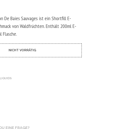
N
D
E
N
n De Baies Sauvages ist ein Shortfill E-
S
hmack von Waldfrüchten. Enthält 200ml E-
I
l Flasche.
C
H
K
E
NICHT VORRÄTIG
I
N
E
P
R
-LIQUIDS
O
D
U
K
T
E
I
M
W
DU EINE FRAGE?