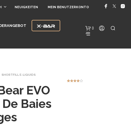
H
NEUIGKEITEN
MEIN BENUTZERKONTO
DERANGEBOT
0
SHORTFILL E-LIQUIDS
 Bear EVO
1
Bewertet
mit
4.00
von 5,
basierend
auf
E
 De Baies
Kundenbe
wertung
S
B
ges
E
F
I