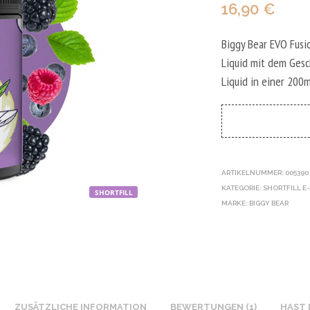
16,90
€
Biggy Bear EVO Fusio
Liquid mit dem Gesc
Liquid in einer 200m
ARTIKELNUMMER:
005390
KATEGORIE:
SHORTFILL E
SHORTFILL
MARKE:
BIGGY BEAR
ZUSÄTZLICHE INFORMATION
BEWERTUNGEN (1)
HAST 