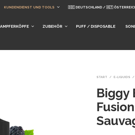
KUNDENDIENST UND TOOLS
🇩🇪 DEUTSCHLAND / 🇦🇹 ÖSTERREIC
DAMPFERKÖPFE
ZUBEHÖR
PUFF / DISPOSABLE
SON
START
/
E-LIQUIDS
/
Biggy
Fusion
Sauva