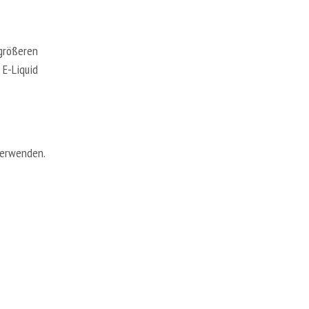
A
R
E
N
 größeren
K
 E-Liquid
O
R
B
.
verwenden.