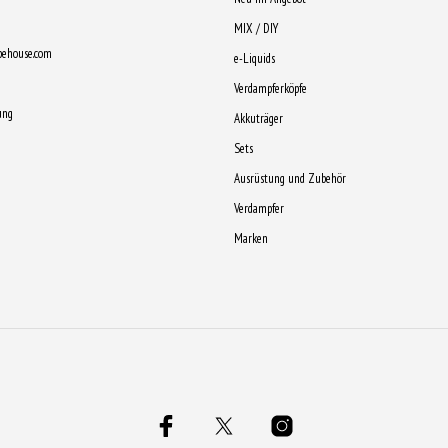
mehrere
MIX / DIY
Varianten
pehouse.com
e-Liquids
auf.
Verdampferköpfe
Die
ung
Akkuträger
Optionen
Sets
können
Ausrüstung und Zubehör
auf
der
Verdampfer
Produktseite
Marken
gewählt
werden