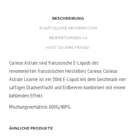
2
O
0
S
BESCHREIBUNG
V
T
P
E
ZUSÄTZLICHE INFORMATION
G
R
BEWERTUNGEN (1)
/
V
HAST DU EINE FRAGE?
8
E
0
G
Curieux Astrale sind französische E-Liquids des
V
E
renommierten französischen Herstellers Curieux. Curieux
G
T
Astrale Licorne ist ein 50ml E-Liquid mit dem Geschmack von
A
saftigen Drachenfrucht und Erdbeeren kombiniert mit einem
L
kühlenden Effekt.
5
Mischungsverhältnis 60VG/40PG.
0
V
P
ÄHNLICHE PRODUKTE
G