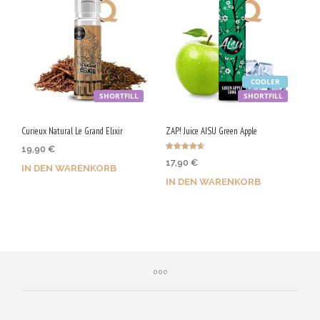
COOLER
SHORTFILL
SHORTFILL
Curieux Natural Le Grand Elixir
ZAP! Juice AISU Green Apple
19,90
€
Bewertet
17,90
€
mit
IN DEN WARENKORB
4.67
von 5
IN DEN WARENKORB
Jetzt kaufen & 100 Qs
Jetzt kaufen & 90 Qs
sichern!
sichern!