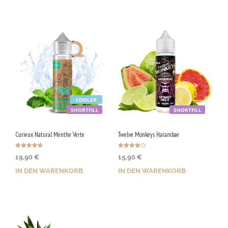
/
5
0
V
G
COOLER
SHORTFILL
SHORTFILL
Curieux Natural Menthe Verte
Twelve Monkeys Harambae
Bewertet
Bewertet
19,90
€
15,90
€
mit
mit
4.67
4.00
von 5
von 5
IN DEN WARENKORB
IN DEN WARENKORB
Jetzt kaufen & 100 Qs
Jetzt kaufen & 80 Qs
sichern!
sichern!