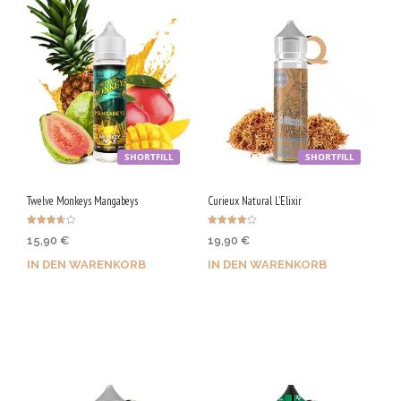
SHORTFILL
SHORTFILL
Twelve Monkeys Mangabeys
Curieux Natural L’Elixir
Bewertet
Bewertet
15,90
€
19,90
€
mit
mit
3.67
4.00
von 5
von 5
IN DEN WARENKORB
IN DEN WARENKORB
Jetzt kaufen & 80 Qs
Jetzt kaufen & 100 Qs
sichern!
sichern!