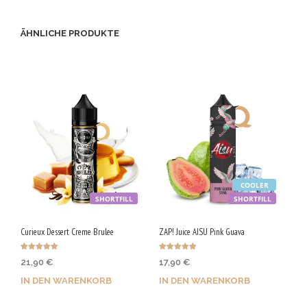
ÄHNLICHE PRODUKTE
COOLER
SHORTFILL
SHORTFILL
Curieux Dessert Creme Brulee
ZAP! Juice AISU Pink Guava
Bewertet mit
Bewertet mit
21,90
€
17,90
€
5.00
5.00
von 5
von 5
IN DEN WARENKORB
IN DEN WARENKORB