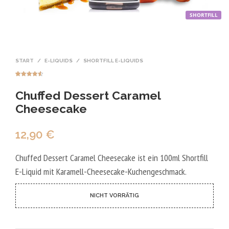
SHORTFILL
START
/
E-LIQUIDS
/
SHORTFILL E-LIQUIDS
Bewertet
6
mit
4.50
Chuffed Dessert Caramel
von 5,
basierend
auf
Cheesecake
Kundenbew
ertungen
12,90
€
Chuffed Dessert Caramel Cheesecake ist ein 100ml Shortfill
E-Liquid mit Karamell-Cheesecake-Kuchengeschmack.
NICHT VORRÄTIG