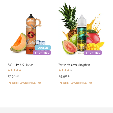
sichern!
COOLER
SHORTFILL
SHORTFILL
ZAP! Juice AISU Melon
Twelve Monkeys Mangabeys
Bewertet mit
Bewertet
17,90
€
15,90
€
5.00
mit
von 5
3.67
von 5
IN DEN WARENKORB
IN DEN WARENKORB
Jetzt kaufen & 90 Qs
Jetzt kaufen & 80 Qs
sichern!
sichern!