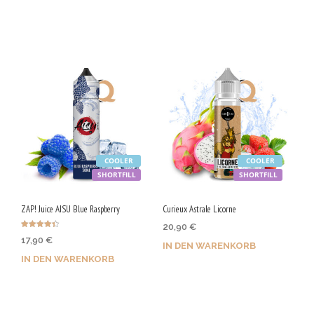
Jetzt kaufen & 110 Qs
Jetzt kaufen & 90 Qs
sichern!
sichern!
COOLER
COOLER
SHORTFILL
SHORTFILL
ZAP! Juice AISU Blue Raspberry
Curieux Astrale Licorne
20,90
€
Bewertet
17,90
€
mit
IN DEN WARENKORB
4.33
von 5
IN DEN WARENKORB
Jetzt kaufen & 105 Qs
Jetzt kaufen & 90 Qs
sichern!