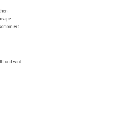
chen
erovape
 kombiniert
llt und wird