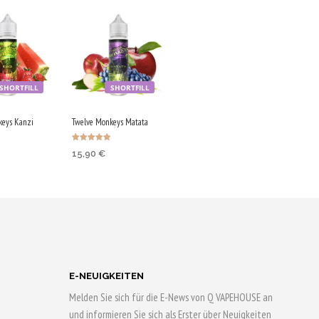
SHORTFILL
SHORTFILL
keys Kanzi
Twelve Monkeys Matata
Bewertet
15,90
€
mit
4.80
von 5
IN DEN
KORB
WARENKORB
ufen & 80
Jetzt kaufen & 80
rn!
Qs sichern!
E-NEUIGKEITEN
Melden Sie sich für die E-News von Q VAPEHOUSE an
und informieren Sie sich als Erster über Neuigkeiten