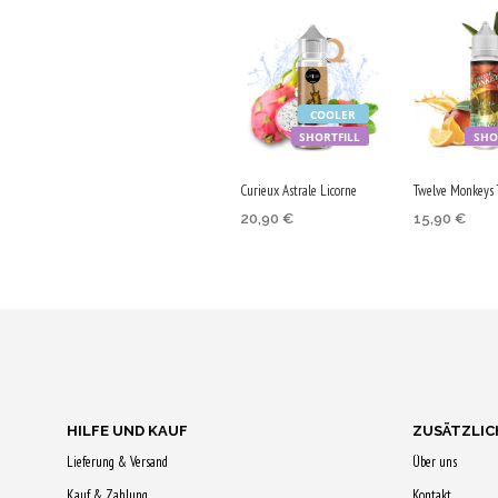
COOLER
SHORTFILL
SHO
Curieux Astrale Licorne
Twelve Monkeys 
20,90
€
15,90
€
IN DEN
IN DEN
WARENKORB
WARENKO
Jetzt kaufen &
Jetzt kaufe
105 Qs sichern!
Qs sichern!
HILFE UND KAUF
ZUSÄTZLIC
Lieferung & Versand
Über uns
Kauf & Zahlung
Kontakt