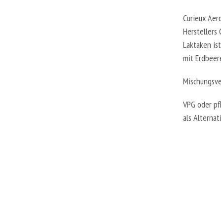
Curieux Aer
Herstellers 
Laktaken is
mit Erdbeere
Mischungsve
VPG oder pfl
als Alterna