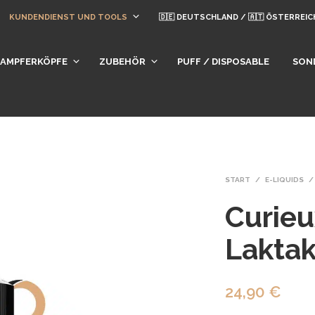
KUNDENDIENST UND TOOLS
🇩🇪 DEUTSCHLAND / 🇦🇹 ÖSTERREIC
DAMPFERKÖPFE
ZUBEHÖR
PUFF / DISPOSABLE
SON
START
/
E-LIQUIDS
/
Curieu
Lakta
24,90
€