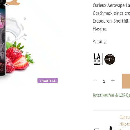
Curieux Aerovape Lak
Geschmack eines cr
Erdbeeren. Shortfill
Flasche.
Vorrätig
SHORTFILL
Jetzt kaufen & 125 Qs
Curie
Nikoti