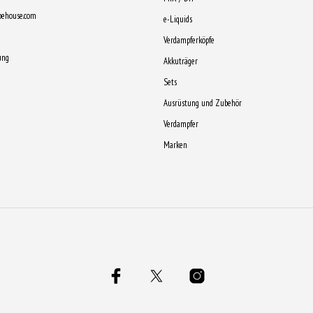
pehouse.com
e-Liquids
Verdampferköpfe
ung
Akkuträger
Sets
Ausrüstung und Zubehör
Verdampfer
Marken