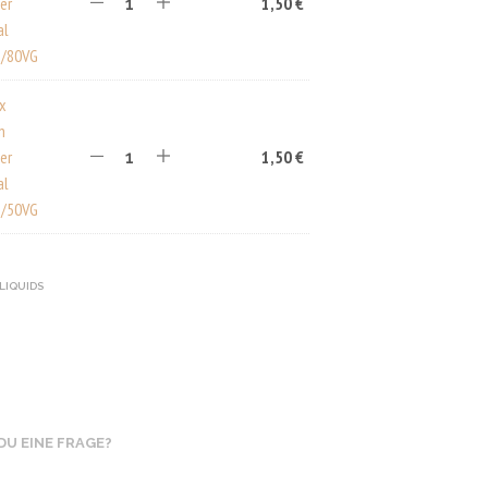
er
1,50
€
A
al
R
E
/80VG
N
K
ux
O
n
R
er
1,50
€
B
.
al
/50VG
-LIQUIDS
DU EINE FRAGE?