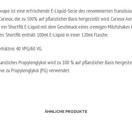
S
I
T
ovape ist eine erfrischende E-Liquid-Serie des renommierten französis
N
E
Curieux, die zu 100% auf pflanzlicher Basis hergestellt wird. Curieux A
B
R
t ein Shortfill E-Liquid mit dem Geschmack eines cremigen Milchshakes
O
V
n. Shortfill enthält 100ml E-Liquid in einer 120ml Flasche.
O
E
S
rhältnis 40 VPG/60 VG.
G
T
E
E
anzliches Propylenglykol wird zu 100 % auf pflanzlicher Basis hergeste
T
R
tive zu Propylenglykol (PG) verwendet.
A
V
L
E
2
G
0
E
V
T
P
ÄHNLICHE PRODUKTE
A
G
L
/
5
8