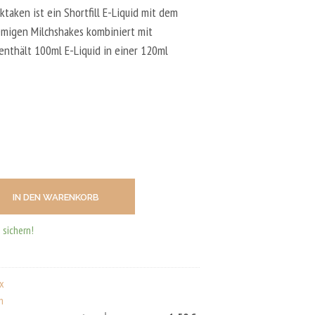
N
taken ist ein Shortfill E-Liquid mit dem
D
E
emigen Milchshakes kombiniert mit
N
 enthält 100ml E-Liquid in einer 120ml
S
I
C
H
K
E
I
N
E
P
R
IN DEN WARENKORB
O
D
 sichern!
U
K
T
E
ux
I
M
n
W