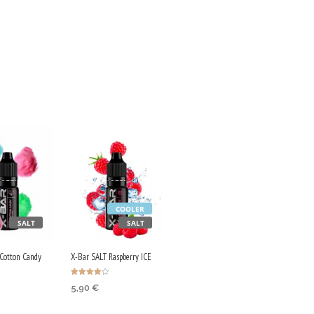
COOLER
SALT
SALT
Cotton Candy
X-Bar SALT Raspberry ICE
Bewertet
5,90
€
mit
4.00
von 5
HRUNG
AUSFÜHRUNG