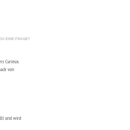
A
R
E
N
K
O
R
DU EINE FRAGE?
B
.
rs Curieux.
mack von
llt und wird