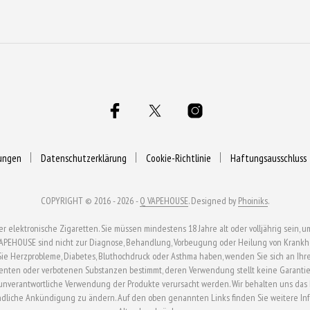
werden
werden
werden
ungen
Datenschutzerklärung
Cookie-Richtlinie
Haftungsausschluss
COPYRIGHT © 2016 - 2026 -
Q VAPEHOUSE
. Designed by
Phoiniks
.
ektronische Zigaretten. Sie müssen mindestens 18 Jahre alt oder volljährig sein, um
APEHOUSE sind nicht zur Diagnose, Behandlung, Vorbeugung oder Heilung von Krankhei
n Sie Herzprobleme, Diabetes, Bluthochdruck oder Asthma haben, wenden Sie sich an Ihr
enten oder verbotenen Substanzen bestimmt, deren Verwendung stellt keine Garantie 
verantwortliche Verwendung der Produkte verursacht werden. Wir behalten uns das Rech
ndliche Ankündigung zu ändern. Auf den oben genannten Links finden Sie weitere In