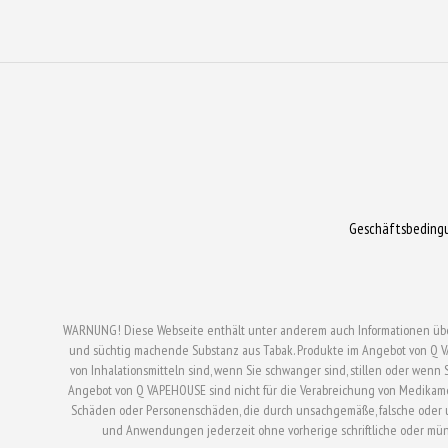
werden
werden
Geschäftsbeding
WARNUNG! Diese Webseite enthält unter anderem auch Informationen über el
und süchtig machende Substanz aus Tabak. Produkte im Angebot von Q V
von Inhalationsmitteln sind, wenn Sie schwanger sind, stillen oder wen
Angebot von Q VAPEHOUSE sind nicht für die Verabreichung von Medikam
Schäden oder Personenschäden, die durch unsachgemäße, falsche oder un
und Anwendungen jederzeit ohne vorherige schriftliche oder mü