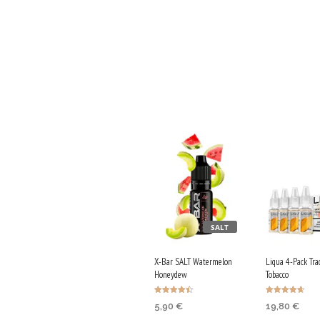
SALT
X-Bar SALT Watermelon
Liqua 4-Pack Tra
Honeydew
Tobacco
Bewertet
Bewertet
5,90
€
19,80
€
mit
mit
4.50
4.67