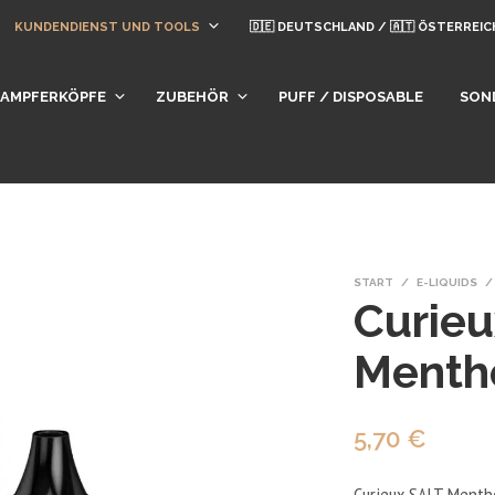
KUNDENDIENST UND TOOLS
🇩🇪 DEUTSCHLAND / 🇦🇹 ÖSTERREIC
DAMPFERKÖPFE
ZUBEHÖR
PUFF / DISPOSABLE
SON
START
/
E-LIQUIDS
/
Curieu
Menth
5,70
€
Curieux SALT Menthe