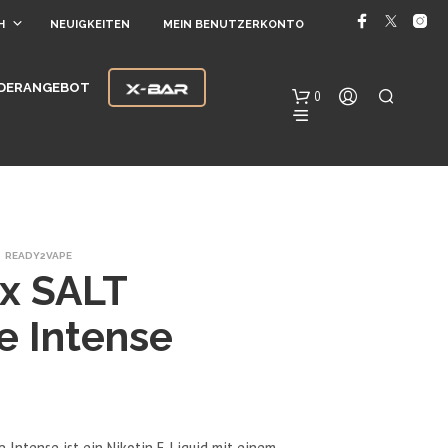
H
NEUIGKEITEN
MEIN BENUTZERKONTO
DERANGEBOT
0
READY2VAPE
x SALT
e Intense
E
S
B
E
F
I
 Intense ist ein Nikotin E-Liquid mit einem