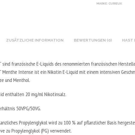
MARKE:
CURIEUX
ZUSÄTZLICHE INFORMATION
BEWERTUNGEN (0)
HAST 
T sind französische E-Liquids des renommierten französischen Herstelle
T Menthe Intense ist ein Nikotin E-Liquid mit einem intensiven Gesch
nze und Menthol.
uid enthalten 20 mg/ml Nikotinsalz.
rhältnis 50VPG/50VG.
anzliches Propylenglykol wird zu 100 % auf pflanzlicher Basis hergeste
tive zu Propylenglykol (PG) verwendet.