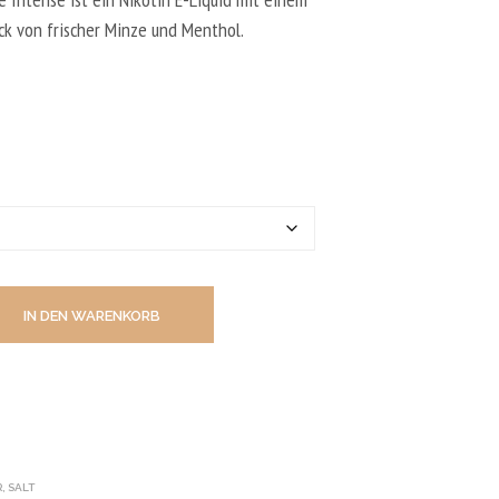
N
D
k von frischer Minze und Menthol.
E
N
S
I
C
H
K
E
I
N
E
P
R
IN DEN WARENKORB
O
D
U
K
T
E
I
M
W
R
,
SALT