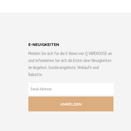
N
WÄHLEN
0 Qs
Bis zu 30 Qs
sichern!
Dieses
Produkt
E-NEUIGKEITEN
weist
Melden Sie sich für die E-News von Q VAPEHOUSE an
mehrere
und informieren Sie sich als Erster über Neuigkeiten
n
Varianten
im Angebot, Sonderangebote, Verkäufe und
auf.
Rabatte.
Die
n
Optionen
E-
können
MAIL
auf
ADRESSE
der
eite
Produktseite
gewählt