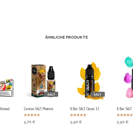
ÄHNLICHE PRODUKTE
SALT
SALT
ditional
Curieux SALT Phoenix
X-Bar SALT Classic 11
X-Bar SALT 
Bewertet mit
Bewertet mit
Bewertet
5,70
€
5,90
€
5,90
€
5.00
5.00
mit
von 5
von 5
4.75
von 5
AUSFÜHRUNG
AUSFÜHRUNG
AUSFÜ