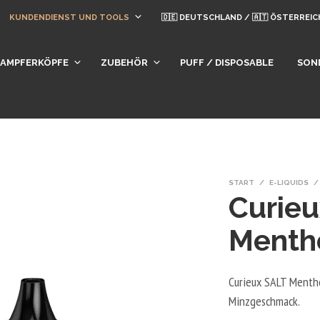
KUNDENDIENST UND TOOLS
🇩🇪 DEUTSCHLAND / 🇦🇹 ÖSTERREIC
DAMPFERKÖPFE
ZUBEHÖR
PUFF / DISPOSABLE
SON
START
/
E-LIQUIDS
/
Curieu
Menth
Curieux SALT Menthe
Minzgeschmack.