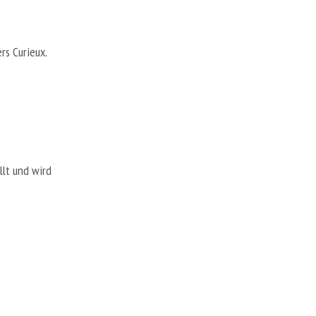
A
R
E
N
rs Curieux.
K
O
R
B
.
llt und wird