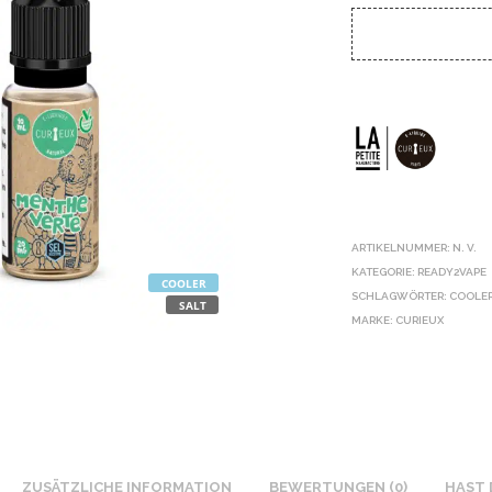
ARTIKELNUMMER:
N. V.
KATEGORIE:
READY2VAPE
COOLER
SCHLAGWÖRTER:
COOLE
SALT
MARKE:
CURIEUX
ZUSÄTZLICHE INFORMATION
BEWERTUNGEN (0)
HAST 