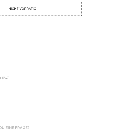
N
D
NICHT VORRÄTIG
E
N
S
I
C
H
K
E
I
N
E
P
R
R
,
SALT
O
D
U
K
T
E
I
M
W
DU EINE FRAGE?