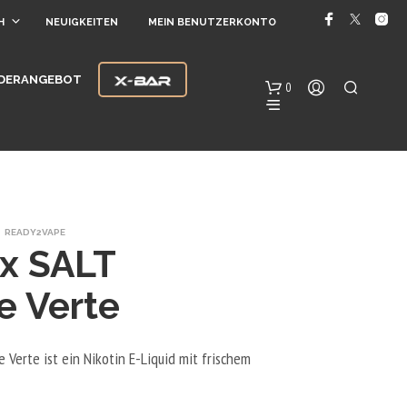
H
NEUIGKEITEN
MEIN BENUTZERKONTO
DERANGEBOT
0
READY2VAPE
x SALT
e Verte
E
S
B
 Verte ist ein Nikotin E-Liquid mit frischem
E
F
I