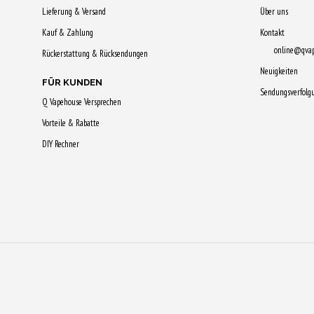
mehrere
weist
Lieferung & Versand
Über uns
Varianten
mehrere
Kauf & Zahlung
Kontakt
auf.
Varianten
online@qva
Rückerstattung & Rücksendungen
Die
auf.
Neuigkeiten
Optionen
Die
FÜR KUNDEN
Sendungsverfolg
können
Optionen
Q Vapehouse Versprechen
auf
können
Vorteile & Rabatte
der
auf
DIY Rechner
Produktseit
der
gewählt
Produktseite
werden
gewählt
werden