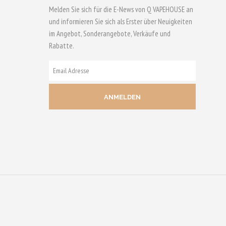
Melden Sie sich für die E-News von Q VAPEHOUSE an
mehrere
und informieren Sie sich als Erster über Neuigkeiten
n
Varianten
im Angebot, Sonderangebote, Verkäufe und
auf.
Rabatte.
Die
n
Optionen
E-
können
MAIL
auf
ADRESSE
der
eite
Produktseite
gewählt
werden