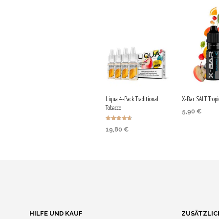
Liqua 4-Pack Traditional
X-Bar SALT Tropi
Tobacco
5,90
€
AUSFÜHRU
Bewertet
19,80
€
mit
WÄHLEN
4.67
von 5
AUSFÜHRUNG
Bis zu 30 Qs
WÄHLEN
sichern!
Bis zu 99 Qs
Dieses
sichern!
Produkt
Dieses
weist
Produkt
HILFE UND KAUF
ZUSÄTZLIC