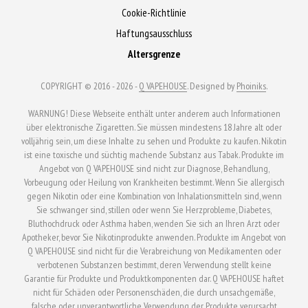
auf
Cookie-Richtlinie
der
der
Produktseite
Haftungsausschluss
Produktseite
gewählt
Altersgrenze
gewählt
werden
werden
COPYRIGHT © 2016 - 2026 -
Q VAPEHOUSE
. Designed by
Phoiniks
.
WARNUNG! Diese Webseite enthält unter anderem auch Informationen
über elektronische Zigaretten. Sie müssen mindestens 18 Jahre alt oder
volljährig sein, um diese Inhalte zu sehen und Produkte zu kaufen. Nikotin
ist eine toxische und süchtig machende Substanz aus Tabak. Produkte im
Angebot von Q VAPEHOUSE sind nicht zur Diagnose, Behandlung,
Vorbeugung oder Heilung von Krankheiten bestimmt. Wenn Sie allergisch
gegen Nikotin oder eine Kombination von Inhalationsmitteln sind, wenn
Sie schwanger sind, stillen oder wenn Sie Herzprobleme, Diabetes,
Bluthochdruck oder Asthma haben, wenden Sie sich an Ihren Arzt oder
Apotheker, bevor Sie Nikotinprodukte anwenden. Produkte im Angebot von
Q VAPEHOUSE sind nicht für die Verabreichung von Medikamenten oder
verbotenen Substanzen bestimmt, deren Verwendung stellt keine
Garantie für Produkte und Produktkomponenten dar. Q VAPEHOUSE haftet
nicht für Schäden oder Personenschäden, die durch unsachgemäße,
falsche oder unverantwortliche Verwendung der Produkte verursacht