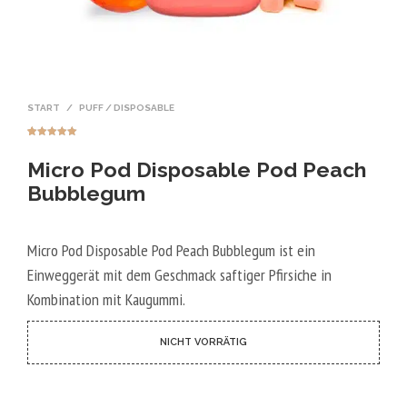
START
/
PUFF / DISPOSABLE
Bewertet mit
2
5.00
von 5,
Micro Pod Disposable Pod Peach
basierend
auf
Kundenbewer
Bubblegum
tungen
Micro Pod Disposable Pod Peach Bubblegum ist ein
Einweggerät mit dem Geschmack saftiger Pfirsiche in
Kombination mit Kaugummi.
NICHT VORRÄTIG