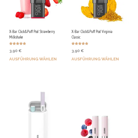
X-Bar Click&Puff Pod Strawberry
X-Bar Click&Puff Pod Virginia
Milkshake
Classic
Bewertet
Bewertet mit
3,90
€
3,90
€
mit
4.92
4.90
von 5
von 5
AUSFÜHRUNG WÄHLEN
AUSFÜHRUNG WÄHLEN
Bis zu 20 Qs sichern!
Bis zu 20 Qs sichern!
Dieses
Dieses
Produkt
Produkt
weist
weist
mehrere
mehrere
Varianten
Varianten
auf.
auf.
Die
Die