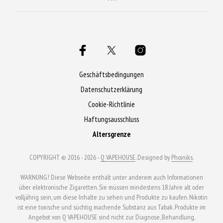
mehrere
Varianten
auf.
Die
Optionen
Geschäftsbedingungen
können
Datenschutzerklärung
auf
Cookie-Richtlinie
der
Produktseite
Haftungsausschluss
gewählt
Altersgrenze
werden
COPYRIGHT © 2016 - 2026 -
Q VAPEHOUSE
. Designed by
Phoiniks
.
WARNUNG! Diese Webseite enthält unter anderem auch Informationen
über elektronische Zigaretten. Sie müssen mindestens 18 Jahre alt oder
volljährig sein, um diese Inhalte zu sehen und Produkte zu kaufen. Nikotin
ist eine toxische und süchtig machende Substanz aus Tabak. Produkte im
Angebot von Q VAPEHOUSE sind nicht zur Diagnose, Behandlung,