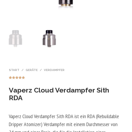
START
/
GERÄTE
/
VERDAMPFER
Bewertet mit
1
5.00
von 5,
Vaperz Cloud Verdampfer Sith
basierend
auf
Kundenbewer
RDA
tung
Vaperz Cloud Verdampfer Sith RDA ist ein RDA (Rebuildable
Dripper Atomizer) Verdampfer mit einem Durchmesser von