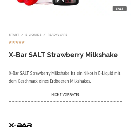
SALT
START
/
E-LIQUIDS
/
READY2VAPE
Bewertet mit
3
5.00
von 5,
X-Bar SALT Strawberry Milkshake
basierend
auf
Kundenbewer
tungen
X-Bar SALT Strawberry Milkshake ist ein Nikotin E-Liquid mit
dem Geschmack eines Erdbeeren Milkshakes.
NICHT VORRÄTIG