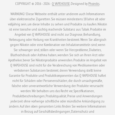
werden
COPYRIGHT © 2016 - 2026 -
Q VAPEHOUSE
. Designed by
Phoiniks
.
WARNUNG! Diese Webseite enthält unter anderem auch Informationen
über elektronische Zigaretten. Sie müssen mindestens 18 Jahre alt oder
volljährig sein, um diese Inhalte zu sehen und Produkte zu kaufen. Nikotin
ist eine toxische und süchtig machende Substanz aus Tabak. Produkte im
Angebot von Q VAPEHOUSE sind nicht zur Diagnose, Behandlung,
Vorbeugung oder Heilung von Krankheiten bestimmt. Wenn Sie allergisch
gegen Nikotin oder eine Kombination von Inhalationsmitteln sind, wenn
Sie schwanger sind, stillen oder wenn Sie Herzprobleme, Diabetes,
Bluthochdruck oder Asthma haben, wenden Sie sich an Ihren Arzt oder
Apotheker, bevor Sie Nikotinprodukte anwenden. Produkte im Angebot von
Q VAPEHOUSE sind nicht für die Verabreichung von Medikamenten oder
verbotenen Substanzen bestimmt, deren Verwendung stellt keine
Garantie für Produkte und Produktkomponenten dar. Q VAPEHOUSE haftet
nicht für Schäden oder Personenschäden, die durch unsachgemäße,
falsche oder unverantwortliche Verwendung der Produkte verursacht
werden. Wir behalten uns das Recht vor, Spezifikationen,
Produktbeschreibungen, Produktqualität, Preise und Anwendungen
jederzeit ohne vorherige schriftliche oder mündliche Ankündigung zu
ändern. Auf den oben genannten Links finden Sie weitere Informationen
in Bezug auf Geschäftsbedingungen, Datenschutz und